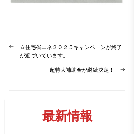
投
Previous
☆住宅省エネ２０２５キャンペーンが終了
稿
post:
が近づいています。
ナ
ビ
Nex
超特大補助金が継続決定！
ゲ
post
ー
シ
ョ
最新情報
ン